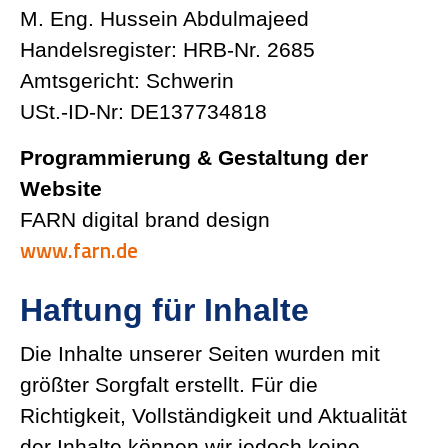
M. Eng. Hussein Abdul­majeed
Handels­re­gister: HRB-Nr. 2685
Amtsge­richt: Schwerin
USt.-ID-Nr: DE137734818
Program­mierung & Gestaltung der
Website
FARN digital brand design
www.farn.de
Haftung für Inhalte
Die Inhalte unserer Seiten wurden mit
größter Sorgfalt erstellt. Für die
Richtigkeit, Vollstän­digkeit und Aktua­lität
der Inhalte können wir jedoch keine